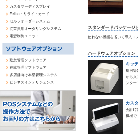
カスタマーディスプレイ
Felica・リライトカード
セルフオーダーシステム
スタンダードパッケージ
従業員用オーダリングシステム
電源制御ユニット
使わない機能を省いて導入コ
ハードウェアオプション
勤怠管理ソフトウェア
キッ
在庫管理ソフトウェア
厨房等
多店舗向け本部管理システム
から入
ビジネスインテリジェンス
ンター
カス
会計時
機械で