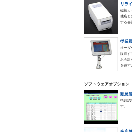
リラ
磁気カ
他店と
する会
従業
オーダ
設置す
お会計
を通す
ソフトウェアオプション
勤怠
指紋認
す。
多店